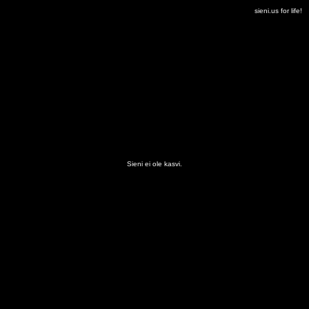
sieni.us for life!
Sieni ei ole kasvi.